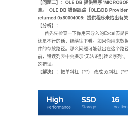
【
问题二
】：
OLE DB 提供程序 'MICROS
息。 OLE DB 错误跟踪［OLE/DB Provider 'MICR
returned 0x80004005: 提供程序未
【
分析
】：
首先先检查一下你用来导入的Excel表是
还是不行的话，继续往下看。如果你用来数据库操作
件的存放路径。那么问题可能就出在这个路径
前，错误列表中会提示"无法识别转义序列"
这错误。
【
解决
】：把单斜杠（"\"） 改成 双斜杠（"\\