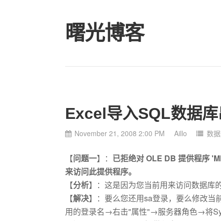
曙光博客
Excel导入SQL数
November 21, 2008 2:00 PM
Aillo
数据
【
问题一
】：
已拒绝对 OLE DB 提供程序 'M
来访问此提供程序。
【
分析
】：这是因为您当前用来访问数据库
【
解决
】：要么您还用sa登录，要么修改当
用的登录名→右击"属性"→服务器角色→将Syste