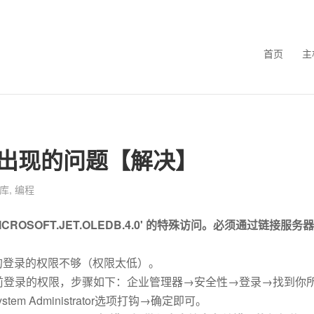
首页
主
据库出现的问题【解决】
库
,
编程
ICROSOFT.JET.OLEDB.4.0' 的特殊访问。必须通过链接服务器
的登录的权限不够（权限太低）。
前登录的权限，步骤如下：企业管理器→安全性→登录→找到你
m Administrator选项打钩→确定即可。