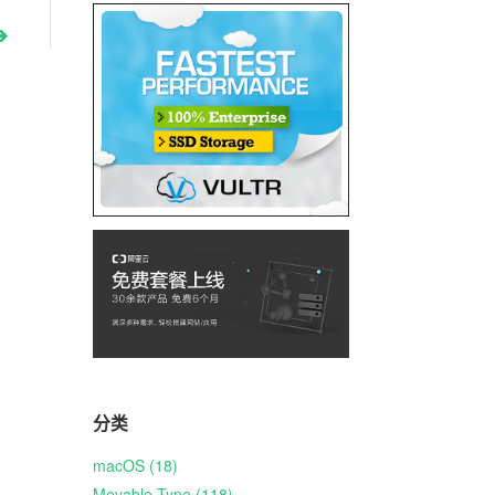
分类
macOS (18)
Movable Type (118)