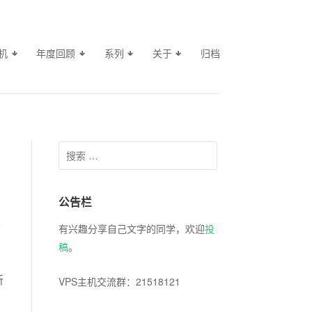
机
年度回顾
系列
关于
归档
Search for:
公告栏
有兴趣分享自己文字的同学，欢迎
投
稿
。
所
VPS主机交流群：21518121