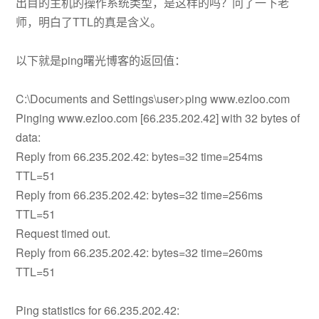
出目的主机的操作系统类型，是这样的吗？问了一下老
师，明白了TTL的真是含义。
以下就是ping曙光博客的返回值：
C:\Documents and Settings\user>ping www.ezloo.com
Pinging www.ezloo.com [66.235.202.42] with 32 bytes of
data:
Reply from 66.235.202.42: bytes=32 time=254ms
TTL=51
Reply from 66.235.202.42: bytes=32 time=256ms
TTL=51
Request timed out.
Reply from 66.235.202.42: bytes=32 time=260ms
TTL=51
Ping statistics for 66.235.202.42: